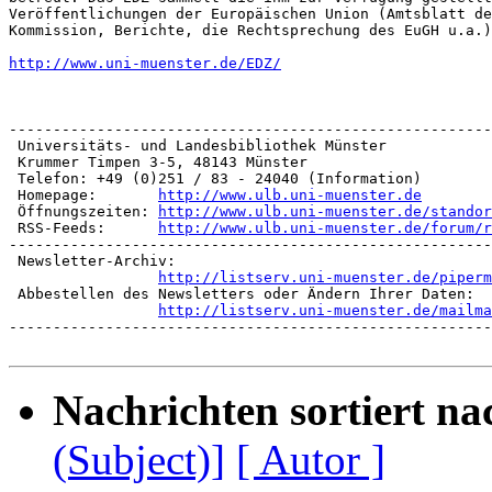
Veröffentlichungen der Europäischen Union (Amtsblatt de
Kommission, Berichte, die Rechtsprechung des EuGH u.a.)

http://www.uni-muenster.de/EDZ/
-------------------------------------------------------
 Universitäts- und Landesbibliothek Münster

 Krummer Timpen 3-5, 48143 Münster

 Telefon: +49 (0)251 / 83 - 24040 (Information)

 Homepage:       
http://www.ulb.uni-muenster.de
 Öffnungszeiten: 
http://www.ulb.uni-muenster.de/standor
 RSS-Feeds:	 
http://www.ulb.uni-muenster.de/forum/r
-------------------------------------------------------
 Newsletter-Archiv:

http://listserv.uni-muenster.de/piperm
 Abbestellen des Newsletters oder Ändern Ihrer Daten:

http://listserv.uni-muenster.de/mailma
-------------------------------------------------------
Nachrichten sortiert na
(Subject)]
[ Autor ]