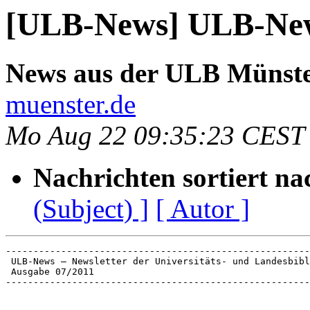
[ULB-News] ULB-News
News aus der ULB Münst
muenster.de
Mo Aug 22 09:35:23 CEST
Nachrichten sortiert na
(Subject) ]
[ Autor ]
-------------------------------------------------------
 ULB-News – Newsletter der Universitäts- und Landesbibl
 Ausgabe 07/2011

-------------------------------------------------------