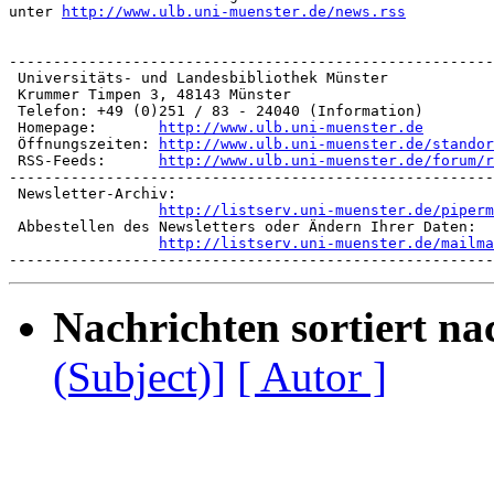
unter 
http://www.ulb.uni-muenster.de/news.rss
-------------------------------------------------------
 Universitäts- und Landesbibliothek Münster

 Krummer Timpen 3, 48143 Münster

 Telefon: +49 (0)251 / 83 - 24040 (Information)

 Homepage:       
http://www.ulb.uni-muenster.de
 Öffnungszeiten: 
http://www.ulb.uni-muenster.de/standor
 RSS-Feeds:      
http://www.ulb.uni-muenster.de/forum/r
-------------------------------------------------------
 Newsletter-Archiv:

http://listserv.uni-muenster.de/piperm
 Abbestellen des Newsletters oder Ändern Ihrer Daten:

http://listserv.uni-muenster.de/mailma
Nachrichten sortiert na
(Subject)]
[ Autor ]