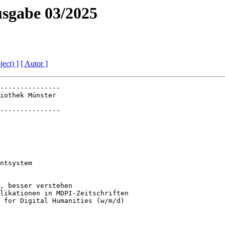
sgabe 03/2025
ject) ]
[ Autor ]
---------------

---------------
