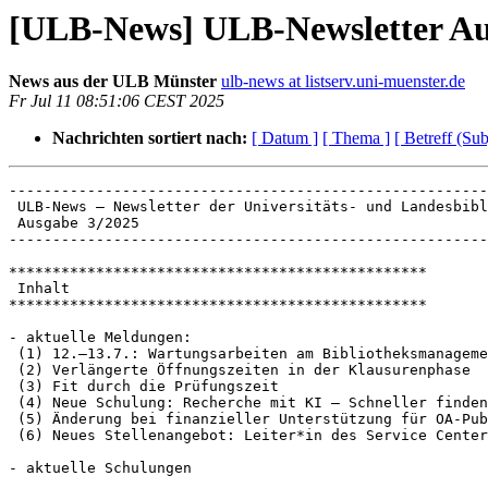
[ULB-News] ULB-Newsletter Au
News aus der ULB Münster
ulb-news at listserv.uni-muenster.de
Fr Jul 11 08:51:06 CEST 2025
Nachrichten sortiert nach:
[ Datum ]
[ Thema ]
[ Betreff (Sub
-------------------------------------------------------
 ULB-News – Newsletter der Universitäts- und Landesbibliothek Münster

 Ausgabe 3/2025

-------------------------------------------------------
************************************************

 Inhalt

************************************************

- aktuelle Meldungen:

 (1) 12.–13.7.: Wartungsarbeiten am Bibliotheksmanagementsystem

 (2) Verlängerte Öffnungszeiten in der Klausurenphase

 (3) Fit durch die Prüfungszeit

 (4) Neue Schulung: Recherche mit KI – Schneller finden, besser verstehen

 (5) Änderung bei finanzieller Unterstützung für OA-Publikationen in MDPI-Zeitschriften

 (6) Neues Stellenangebot: Leiter*in des Service Center for Digital Humanities (w/m/d)

- aktuelle Schulungen
