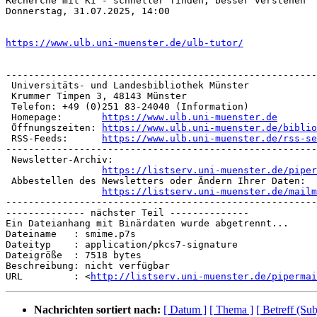
Recherche mit KI - schneller finden, besser verstehen

Donnerstag, 31.07.2025, 14:00

https://www.ulb.uni-muenster.de/ulb-tutor/
-------------------------------------------------------
 Universitäts- und Landesbibliothek Münster

 Krummer Timpen 3, 48143 Münster

 Telefon: +49 (0)251 83-24040 (Information)

 Homepage:       
https://www.ulb.uni-muenster.de
 Öffnungszeiten: 
https://www.ulb.uni-muenster.de/biblio
 RSS-Feeds:	 
https://www.ulb.uni-muenster.de/rss-se
-------------------------------------------------------
 Newsletter-Archiv:

https://listserv.uni-muenster.de/piper
 Abbestellen des Newsletters oder Ändern Ihrer Daten:

https://listserv.uni-muenster.de/mailm
-------------------------------------------------------
-------------- nächster Teil --------------

Ein Dateianhang mit Binärdaten wurde abgetrennt...

Dateiname   : smime.p7s

Dateityp    : application/pkcs7-signature

Dateigröße  : 7518 bytes

Beschreibung: nicht verfügbar

URL         : <
http://listserv.uni-muenster.de/pipermai
Nachrichten sortiert nach:
[ Datum ]
[ Thema ]
[ Betreff (Sub