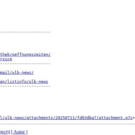
---------------------

thek/oeffnungszeiten/
rvice
---------------------

mail/ulb-news/
an/listinfo/ulb-news
---------------------

l/ulb-news/attachments/20250711/fd03dba7/attachment.p7s
ject)]
[ Autor ]