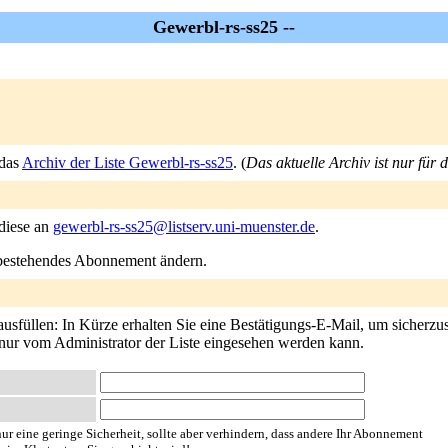
Gewerbl-rs-ss25 --
 das
Archiv der Liste Gewerbl-rs-ss25
. (
Das aktuelle Archiv ist nur für 
 diese an
gewerbl-rs-ss25@listserv.uni-muenster.de
.
n bestehendes Abonnement ändern.
füllen: In Kürze erhalten Sie eine Bestätigungs-E-Mail, um sicherzuste
e nur vom Administrator der Liste eingesehen werden kann.
ur eine geringe Sicherheit, sollte aber verhindern, dass andere Ihr Abonnement